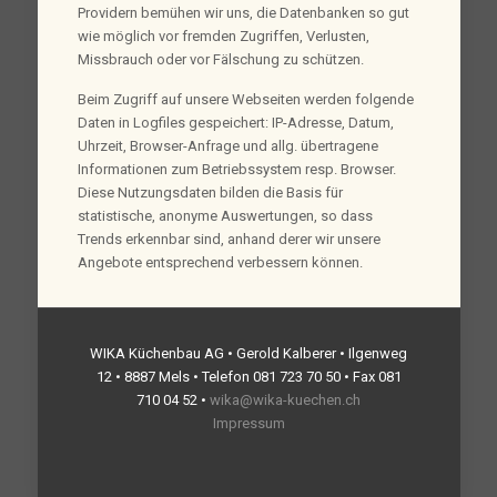
Providern bemühen wir uns, die Datenbanken so gut
wie möglich vor fremden Zugriffen, Verlusten,
Missbrauch oder vor Fälschung zu schützen.
Beim Zugriff auf unsere Webseiten werden folgende
Daten in Logfiles gespeichert: IP-Adresse, Datum,
Uhrzeit, Browser-Anfrage und allg. übertragene
Informationen zum Betriebssystem resp. Browser.
Diese Nutzungsdaten bilden die Basis für
statistische, anonyme Auswertungen, so dass
Trends erkennbar sind, anhand derer wir unsere
Angebote entsprechend verbessern können.
WIKA Küchenbau AG • Gerold Kalberer • Ilgenweg
12 • 8887 Mels • Telefon 081 723 70 50 • Fax 081
710 04 52 •
wika@wika-kuechen.ch
Impressum